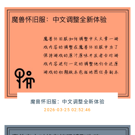
魔兽怀旧服：中文调整全新体验
2026-03-25 02:52:46