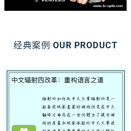
经典案例
OUR PRODUCT