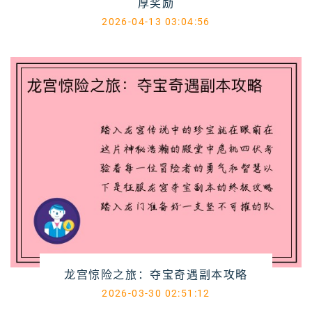
厚奖励
2026-04-13 03:04:56
龙宫惊险之旅：夺宝奇遇副本攻略
2026-03-30 02:51:12