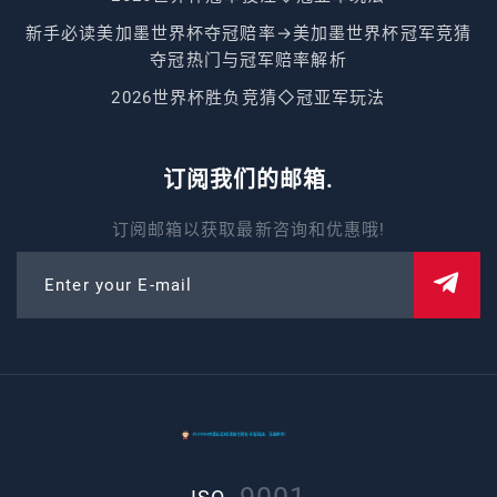
新手必读美加墨世界杯夺冠赔率→美加墨世界杯冠军竞猜
夺冠热门与冠军赔率解析
2026世界杯胜负竞猜◇冠亚军玩法
订阅我们的邮箱.
订阅邮箱以获取最新咨询和优惠哦!
Enter your E-mail