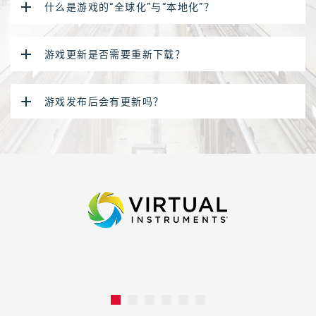
什么是游戏的“全球化”与“本地化”？
游戏更新是否需要重新下载？
游戏发布后会有更新吗？