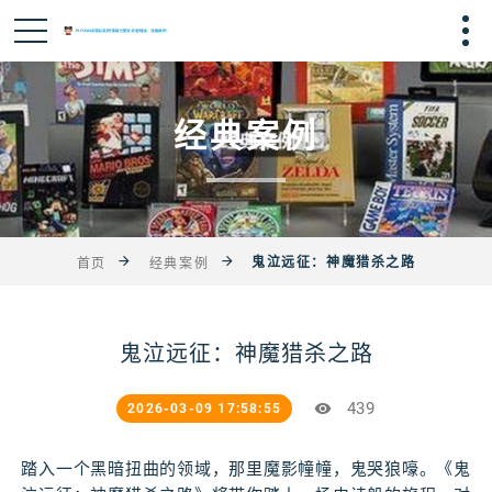
经典案例
鬼泣远征：神魔猎杀之路
首页
经典案例
鬼泣远征：神魔猎杀之路
439
2026-03-09 17:58:55
踏入一个黑暗扭曲的领域，那里魔影幢幢，鬼哭狼嚎。《鬼